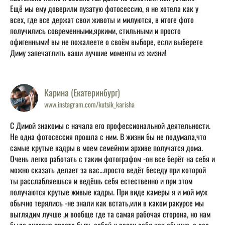
Ещё мы ему доверили пузатую фотосессию, я не хотела как у
всех, где все держат свои животы и милуются, в итоге фото
получились современными,яркими, стильными и просто
офигенными! вы не пожалеете о своём выборе, если выберете
Диму запечатлить ваши лучшие моменты из жизни!
Карина (Екатеринбург)
www.instagram.com/kutsik_karisha
С Димой знакомы с начала его профессиональной деятельности.
Не одна фотосессия прошла с ним. В жизни бы не подумала,что
самые крутые кадры в моем семейном архиве получатся дома.
Очень легко работать с таким фотографом -он все берёт на себя и
можно сказать делает за вас...просто ведёт беседу при которой
ты расслабляешься и ведёшь себя естественно и при этом
получаются крутые живые кадры. При виде камеры я и мой муж
обычно терялись -не знали как встать,или в каком ракурсе мы
выглядим лучше ,и вообще где та самая рабочая сторона, но нам
было сказано просто быть собой и вести себя как обычно ,а все