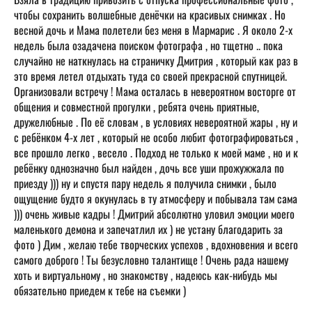
чтобы сохранить волшебные денёчки на красивых снимках . Но
весной дочь и Мама полетели без меня в Мармарис . Я около 2-х
недель была озадачена поиском фотографа , но тщетно .. пока
случайно не наткнулась на страничку Дмитрия , который как раз в
это время летел отдыхать туда со своей прекрасной спутницей.
Организовали встречу ! Мама осталась в невероятном восторге от
общения и совместной прогулки , ребята очень приятные,
дружелюбные . По её словам , в условиях невероятной жары , ну и
с ребёнком 4-х лет , который не особо любит фотографироваться ,
все прошло легко , весело . Подход не только к моей маме , но и к
ребёнку однозначно был найден , дочь все уши прожужжала по
приезду ))) ну и спустя пару недель я получила снимки , было
ощущение будто я окунулась в ту атмосферу и побывала там сама
))) очень живые кадры ! Дмитрий абсолютно уловил эмоции моего
маленького демона и запечатлил их ) не устану благодарить за
фото ) Дим , желаю тебе творческих успехов , вдохновения и всего
самого доброго ! Ты безусловно талантище ! Очень рада нашему
хоть и виртуальному , но знакомству , надеюсь как-нибудь мы
обязательно приедем к тебе на съемки )