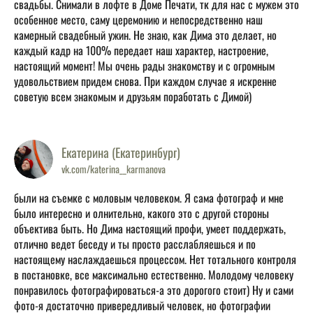
свадьбы. Снимали в лофте в Доме Печати, тк для нас с мужем это
особенное место, саму церемонию и непосредственно наш
камерный свадебный ужин. Не знаю, как Дима это делает, но
каждый кадр на 100% передает наш характер, настроение,
настоящий момент! Мы очень рады знакомству и с огромным
удовольствием придем снова. При каждом случае я искренне
советую всем знакомым и друзьям поработать с Димой)
Екатерина (Екатеринбург)
vk.com/katerina__karmanova
были на съемке с моловым человеком. Я сама фотограф и мне
было интересно и олнительно, какого это с другой стороны
объектива быть. Но Дима настоящий профи, умеет поддержать,
отлично ведет беседу и ты просто расслабляешься и по
настоящему наслаждаешься процессом. Нет тотального контроля
в постановке, все максимально естественно. Молодому человеку
понравилось фотографироваться-а это дорогого стоит) Ну и сами
фото-я достаточно привередливый человек, но фотографии