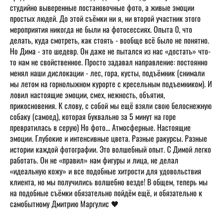
студийно выверенные постановочные фото, а живые эмоции
простых людей. До этой съёмки ни я, ни второй участник этого
мероприятия никогда не были на фотосессиях. Опыта 0, что
делать, куда смотреть, как стоять - вообще всё было не понятно.
Но Дима - это шедевр. Он даже не пытался из нас «достать» что-
то нам не свойственное. Просто задавал направление: постоянно
менял наши дислокации - лес, гора, кусты, подъёмник (снимали
мы летом на горнолыжном курорте с кресельным подъемником). И
ловил настоящие эмоции, смех, нежность, объятия,
прикосновения. К слову, с собой мы ещё взяли свою белоснежную
собаку (самоед), которая буквально за 5 минут на горе
превратилась в серую) Но фото... Атмосферные. Настоящие
эмоции. Глубокие и интенсивные цвета. Разные ракурсы. Разные
истории каждой фотографии. Это волшебный опыт. С Димой легко
работать. Он не «правил» нам фигуры и лица, не делал
«идеальную кожу» и все подобные хитрости для удовольствия
клиента, но мы получились волшебно везде! В общем, теперь мы
на подобные съёмки обязательно пойдём ещё, и обязательно к
самобытному Дмитрию Маргулис 🖤