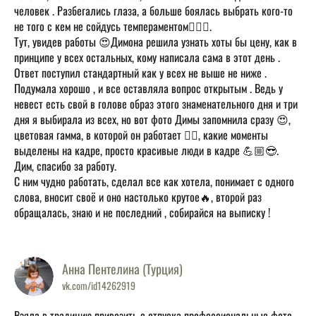
человек . Разбегались глаза, а больше боялась выбрать кого-то
не того с кем не сойдусь темпераментом🤦🏼‍♀.
Тут, увидев работы 😍Димона решила узнать хоты бы цену, как в
принципе у всех остальных, кому написала сама в этот день .
Ответ поступил стандартный как у всех не выше не ниже .
Подумала хорошо , и все оставляла вопрос открытым . Ведь у
невест есть свой в голове образ этого знаменательного дня и три
дня я выбирала из всех, но вот фото Димы запомнила сразу 😍,
цветовая гамма, в которой он работает 👍🏻, какие моменты
выделены на кадре, просто красивые люди в кадре 💪🏼😎.
Дим, спасибо за работу.
С ним чудно работать, сделал все как хотела, понимает с одного
слова, вносит своё и оно настолько крутое🔥, второй раз
обращалась, знаю и не последний , собирайся на выписку !
Анна Пентелина (Турция)
vk.com/id14262919
Взяла в традицию привозить с отпуска профессиональные фото ,