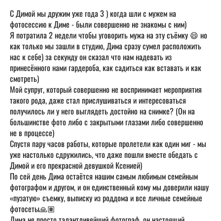
С Димой мы дружим уже года 3 ) когда шли с мужем на
фотосессию к Диме - были совершенно не знакомы с ним)
Я потратила 2 недели чтобы уговорить мужа на эту съёмку 😄 но
как только мы зашли в студию, Дима сразу сумел расположить
нас к себе) за секунду он сказал что нам надевать из
принесённого нами гардероба, как садиться как вставать и как
смотреть)
Мой супруг, который совершенно не воспринимает мероприятия
такого рода, даже стал прислушиваться и интересоваться
получилось ли у него выглядеть достойно на снимке? (Он на
большинстве фото либо с закрытыми глазами либо совершенно
не в процессе)
Спустя пару часов работы, которые пролетели как один миг - мы
уже настолько сдружились, что даже пошли вместе обедать с
Димой и его прекрасной девушкой Ксенией)
По сей день Дима остаётся нашим самым любимым семейным
фотографом и другом, и он единственный кому мы доверили нашу
«пузатую» съемку, выписку из роддома и все личные семейные
фотосеты🙏🏽
Дима не просто талантливейший фотограф, он настоящий