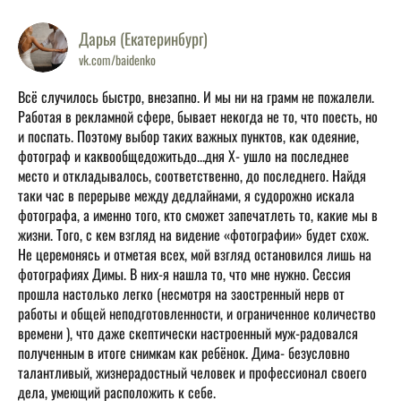
Дарья (Екатеринбург)
vk.com/baidenko
Всё случилось быстро, внезапно. И мы ни на грамм не пожалели.
Работая в рекламной сфере, бывает некогда не то, что поесть, но
и поспать. Поэтому выбор таких важных пунктов, как одеяние,
фотограф и каквообщедожитьдо...дня Х- ушло на последнее
место и откладывалось, соответственно, до последнего. Найдя
таки час в перерыве между дедлайнами, я судорожно искала
фотографа, а именно того, кто сможет запечатлеть то, какие мы в
жизни. Того, с кем взгляд на видение «фотографии» будет схож.
Не церемонясь и отметая всех, мой взгляд остановился лишь на
фотографиях Димы. В них-я нашла то, что мне нужно. Сессия
прошла настолько легко (несмотря на заостренный нерв от
работы и общей неподготовленности, и ограниченное количество
времени ), что даже скептически настроенный муж-радовался
полученным в итоге снимкам как ребёнок. Дима- безусловно
талантливый, жизнерадостный человек и профессионал своего
дела, умеющий расположить к себе.