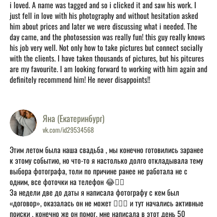
i loved. A name was tagged and so i clicked it and saw his work. I
just fell in love with his photography and without hesitation asked
him about prices and later we were discussing what i needed. The
day came, and the photosession was really fun! this guy really knows
his job very well. Not only how to take pictures but connect socially
with the clients. I have taken thousands of pictures, but his pitcures
are my favourite. I am looking forward to working with him again and
definitely recommend him! He never disappoints!!
Яна (Екатеринбург)
vk.com/id29534568
Этим летом была наша свадьба , мы конечно готовились заранее
к этому событию, но что-то я настолько долго откладывала тему
выбора фотографа, толи по причине ранее не работала не с
одним, все фоточки на телефон 😂👍🏻
За недели две до даты я написала фотографу с кем был
«договор», оказалась он не может 💁🏼‍♀ и тут начались активные
поиски , конечно же он помог, мне написала в этот день 50