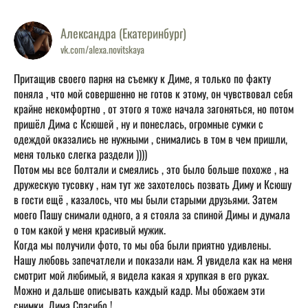
Александра (Екатеринбург)
vk.com/alexa.novitskaya
Притащив своего парня на съемку к Диме, я только по факту
поняла , что мой совершенно не готов к этому, он чувствовал себя
крайне некомфортно , от этого я тоже начала загоняться, но потом
пришёл Дима с Ксюшей , ну и понеслась, огромные сумки с
одеждой оказались не нужными , снимались в том в чем пришли,
меня только слегка раздели ))))
Потом мы все болтали и смеялись , это было больше похоже , на
дружескую тусовку , нам тут же захотелось позвать Диму и Ксюшу
в гости ещё , казалось, что мы были старыми друзьями. Затем
моего Пашу снимали одного, а я стояла за спиной Димы и думала
о том какой у меня красивый мужик.
Когда мы получили фото, то мы оба были приятно удивлены.
Нашу любовь запечатлели и показали нам. Я увидела как на меня
смотрит мой любимый, я видела какая я хрупкая в его руках.
Можно и дальше описывать каждый кадр. Мы обожаем эти
снимки. Дима Спасибо !