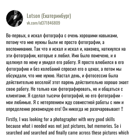
Lotson (Екатеринбург)
vk.com/id371846809
Во-первых, я искал фотографа с очень хорошими навыками,
потому что мне нужны были не просто фотографии, а
воспоминания. Так что я искал и искал и, наконец, наткнулся на
эти фотографии, которые я любил. Имя было помечено, и я
щелкнул по нему и увидел его работу. Я просто влюбился в его
фотографию и без колебаний спросил его о ценах, а потом мы
обсуждали, что мне нужно. Настал день, и фотосессия была
действительно веселой! этот парень действительно хорошо знает
свою работу. Не только как фотографировать, но и общаться с
клиентами. Я сделал тысячи фотографий, но его фотографии -
мои любимые. Я с нетерпением жду совместной работы с ним и
определенно рекомендую его! Он никогда не разочаровывает !!
Firstly, I was looking for a photographer with very good skills
because what i needed was not just pictures, but memories. So i
searched and searched and finally came across these pictures which