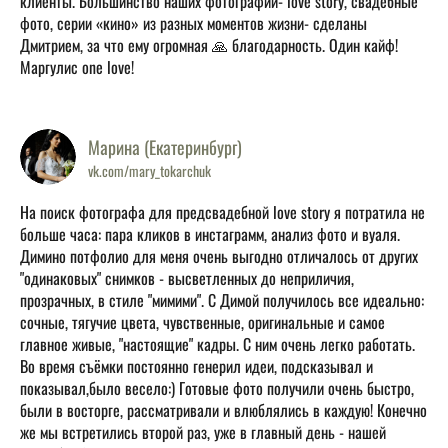
клиенты. Большинство наших фотографий- love story, свадебные
фото, серии «кино» из разных моментов жизни- сделаны
Дмитрием, за что ему огромная 🙏 благодарность. Один кайф!
Маргулис one love!
Марина (Екатеринбург)
vk.com/mary_tokarchuk
На поиск фотографа для предсвадебной love story я потратила не
больше часа: пара кликов в инстаграмм, анализ фото и вуаля.
Димино потфолио для меня очень выгодно отличалось от других
"одинаковых" снимков - высветленных до неприличия,
прозрачных, в стиле "мимими". С Димой получилось все идеально:
сочные, тягучие цвета, чувственные, оригинальные и самое
главное живые, "настоящие" кадры. С ним очень легко работать.
Во время съёмки постоянно генерил идеи, подсказывал и
показывал,было весело:) Готовые фото получили очень быстро,
были в восторге, рассматривали и влюблялись в каждую! Конечно
же мы встретились второй раз, уже в главный день - нашей