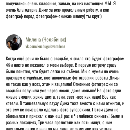
получились очень классные, живые, на них настоящие МЫ. Я
очень благодарна Диме за всю проделанную работу, и как
фотограф перед фотографом-снимаю шляпу) ты крут!)
Милена (Челябинск)
vk.com/kuchugulovamilena
Когда ещё речи не было о свадьбе, я знала кто будет фотографом
😁и никто не пожалел о моем выборе. В первую встречу сразу
было понятно, что будет легко на съёмке. Мы с мужем не очень
признаем студийные, постановочные фотографии, работы Димы
не такие как у всех, этим и зацепило! Огненные фотографии со
свадьбы получили уже через месяц, даже меньше! На фото одни
живые эмоции, яркие цвета, тени, свет -все как надо! Все как
хотели. В танцевальную паузу Дима тоже вместе с нами отжигал, и
это ему не помешало сделать фото суперскими. Потом Дима не
обломался и приехал к нам ещё раз в Челябинск снимать! Были в
разных локациях, Три часа пролетели как пять минут, с ним
настолько легко и весело мы даже не заметили как устали.